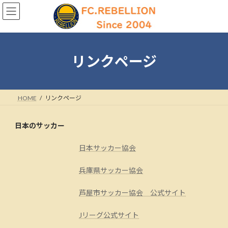
コ
ナ
ン
ビ
テ
ゲ
ン
ー
ツ
シ
へ
ョ
リンクページ
ス
ン
キ
に
ッ
移
プ
動
HOME
リンクページ
日本のサッカー
日本サッカー協会
兵庫県サッカー協会
芦屋市サッカー協会 公式サイト
Jリーグ公式サイト