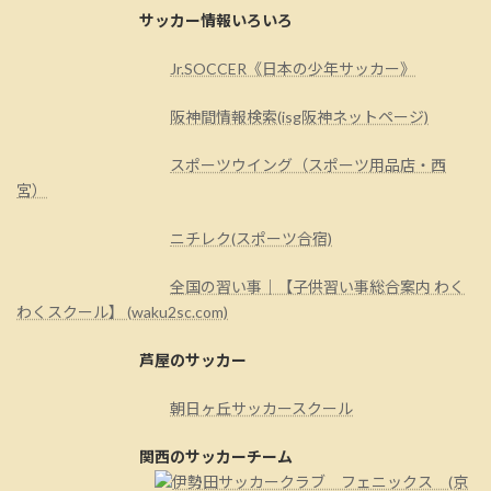
サッカー情報いろいろ
Jr.SOCCER《日本の少年サッカー》
阪神間情報検索(isg阪神ネットページ)
スポーツウイング（スポーツ用品店・西
宮）
ニチレク(スポーツ合宿)
全国の習い事｜【子供習い事総合案内 わく
わくスクール】 (waku2sc.com)
芦屋のサッカー
朝日ヶ丘サッカースクール
関西のサッカーチーム
伊勢田サッカークラブ フェニックス (京