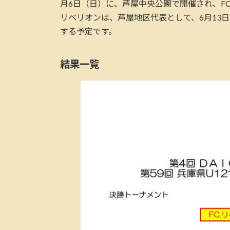
月6日（日）に、芦屋中央公園で開催され、F
時
リベリオンは、芦屋地区代表として、6月13
:
する予定です。
結果一覧