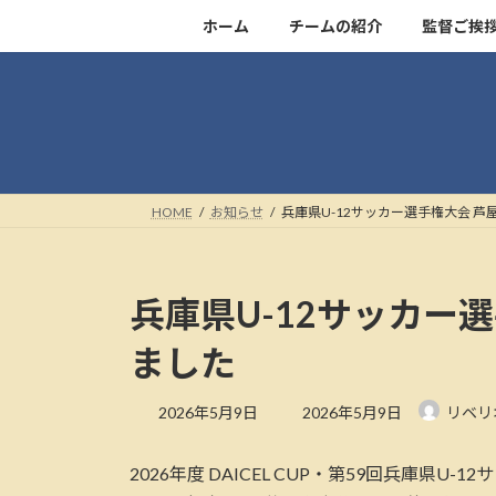
コ
ナ
ホーム
チームの紹介
監督ご挨
ン
ビ
テ
ゲ
ン
ー
ツ
シ
へ
ョ
ス
ン
キ
に
HOME
お知らせ
兵庫県U-12サッカー選手権大会 
ッ
移
プ
動
兵庫県U-12サッカー
ました
最
2026年5月9日
2026年5月9日
リベリ
終
更
2026年度 DAICEL CUP・第59回兵庫県U
新
日